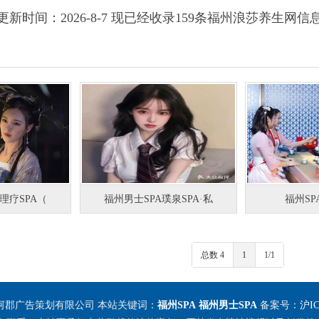
更新时间：2026-8-7 现已经收录159条福州浪莎养生网信
理疗SPA（
福州男士SPA璞泉SPA·私
福州S
总数 4
1
1/1
河郡广告策划有限公司 本站关键词：
福州SPA
福州男士SPA
备案号：
沪IC