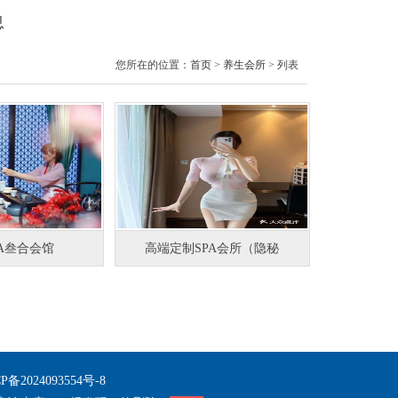
息
您所在的位置：
首页
>
养生会所
> 列表
PA叁合会馆
高端定制SPA会所（隐秘
P备2024093554号-8