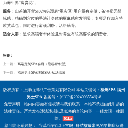
为养生界“富贵花”。
服务
：山茶油开背SPA为头颈肩“重灾区”用户量身定做，茶油毫无黏
腻感，精确到穴位的手法让身体的酥麻感愈发明显；专项足疗加入特
质艾草包，同时进行肩颈刮痧，活络筋骨。
适合人群
：追求高端奢华体验且对养生有较高要求的消费者。
标签：
上一篇：
高端定制SPA会所（隐秘奢华型）
下一篇：
福州男士SPA璞泉SPA·私汤温泉
版权所有：上海山河郡广告策划有限公司 本站关键词：
福州SPA
福州
男士SPA
备案号：
沪ICP备2024093554号-8
免责声明：站内内容如有侵权请与我们联系，本站不承担由此引起的
法律责任。严禁发布违法违规以及低俗的言论内容，一经发现一律删
除。
51La
您可能还感兴趣： ·
谷草/谷丙1.3正常吗
·
肝结核最常见的早期症状是