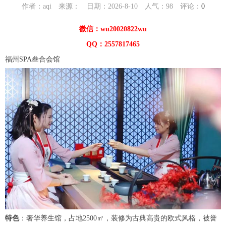
作者：aqi 来源： 日期：2026-8-10 人气：
98
评论：
0
微信：wu20020822wu
QQ：2557817465
福州SPA叁合会馆
特色
：奢华养生馆，占地2500㎡，装修为古典高贵的欧式风格，被誉