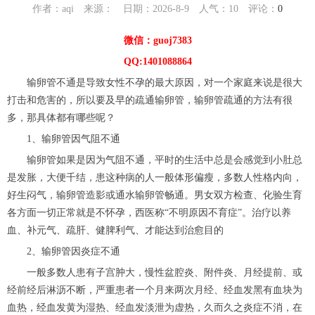
作者：aqi 来源： 日期：2026-8-9 人气：
10
评论：
0
微信：guoj7383
QQ:1401088864
输卵管不通是导致女性不孕的最大原因，对一个家庭来说是很大
打击和危害的，所以要及早的疏通输卵管，输卵管疏通的方法有很
多，那具体都有哪些呢？
1、输卵管因气阻不通
输卵管如果是因为气阻不通，平时的生活中总是会感觉到小肚总
是发胀，大便千结，患这种病的人一般体形偏瘦，多数人性格内向，
好生闷气，输卵管造影或通水输卵管畅通。男女双方检查、化验生育
各方面一切正常就是不怀孕，西医称“不明原因不育症”。治疗以养
血、补元气、疏肝、健脾利气、才能达到治愈目的
2、输卵管因炎症不通
一般多数人患有子宫肿大，慢性盆腔炎、附件炎、月经提前、或
经前经后淋沥不断，严重患者一个月来两次月经、经血发黑有血块为
血热，经血发黄为湿热、经血发淡泄为虚热，久而久之炎症不消，在