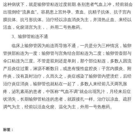
这种病状下，就是输卵管粘连过度前期.各别患者气血上冲，经前就会
出现倒经“流鼻血”。容易患上宫外孕、查血、抗精子抗体、抗子宫内
膜抗体、抗弓形抗体。治疗经以凉血消炎为主，并清热止血、来经以
活血，化瘀清宫为主，、外用二号热敷药。
3、输卵管粘连不通
临床上输卵管因为粘连而导致不通，一共是分为三种情况，输卵
管挟部粘连为一度：输卵管与宫角结合部粘连为二度；输卵管壶部与
伞口粘连为三度。不管是双则还是单则，那个部位粘连，多数人因流
产后炎症过重，淋沥不断数日，或患有慢性盆腔炎：子宫内膜炎、附
件炎，没有及时治疗，久而久之，炎症感染了输卵管内壁溃烂，后经
治疗炎症消炎，输卵管也就粘在一起了，多数人来经前几天两乳胀
疼，泌乳素鬲的患者，中医称“气血不调”就会出现乳汁，月经来后症
状消失，长期输卵管粘连的患者，就跟接扎一样。治疗以凉血、疏肝
调气为主，经前以活血化瘀、温化为主，外用一号热敷药。
标签：