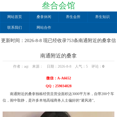
叁合会馆
网站首页
桑拿休闲
养生会所
养生知识
联系我们
网站合作
更新时间：2026-8-8 现已经收录753条南通附近的桑拿信
息
南通附近的桑拿
作者：aqi 来源： 日期：2026-8-8 人气：
5
评论：
0
微信：A-A6652
QQ：259034828
南通附近的桑拿独栋经营且营业面积达3000平方米，自带200个车
位，闹中取静，是许多本地高端商务人士偏好的“避风港”。