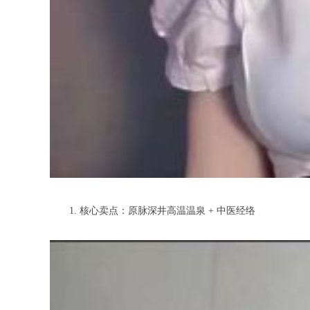
1. 核心卖点：原脉深井高温温泉 + 中医经络