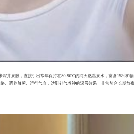
井泉眼，直接引出常年保持在80-90℃的纯天然温泉水，富含15种矿
经络、调养脏腑、运行气血，达到补气养神的深层效果，非常契合长期熬